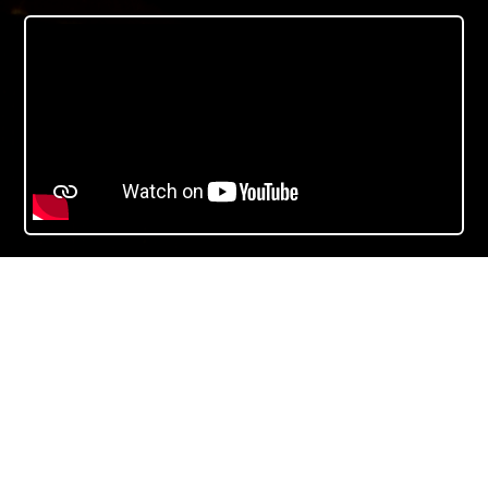
B I O G R A P H I E
_________________